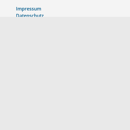
Impressum
Datenschutz
Altgeräte
AGB
Produkte
Mobilfunk-Router
LAN/WAN-Router
DSL-Router
Firmware-Updates
Kontakt
Kontaktformular
Angebotsanfrage